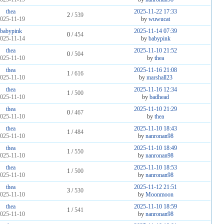
thea
2025-11-22 17:33
2 /
539
025-11-19
by
wuwucat
babypink
2025-11-14 07:39
0 /
454
025-11-14
by
babypink
thea
2025-11-10 21:52
0 /
504
025-11-10
by
thea
thea
2025-11-16 21:08
1 /
616
025-11-10
by
marshall23
thea
2025-11-16 12:34
1 /
500
025-11-10
by
badhead
thea
2025-11-10 21:29
0 /
467
025-11-10
by
thea
thea
2025-11-10 18:43
1 /
484
025-11-10
by
nanronan98
thea
2025-11-10 18:49
1 /
550
025-11-10
by
nanronan98
thea
2025-11-10 18:53
1 /
500
025-11-10
by
nanronan98
thea
2025-11-12 21:51
3 /
530
025-11-10
by
Moonmoon
thea
2025-11-10 18:59
1 /
541
025-11-10
by
nanronan98