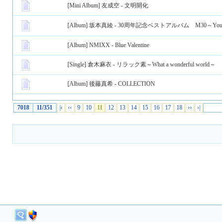
[Mini Album]
友成空 - 文明開化
[Album]
坂本真綾 - 30周年記念ベストアルバム M30～Your 
[Album]
NMIXX - Blue Valentine
[Single]
倉木麻衣 - リラック素～What a wonderful world～
[Album]
後藤真希 - COLLECTION
7018
11/351
|‹
‹‹
9
10
11
12
13
14
15
16
17
18
››
›|