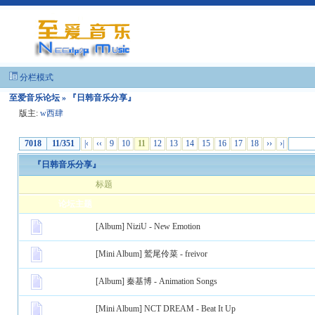
分栏模式
至爱音乐论坛
» 『日韩音乐分享』
版主:
w西肆
7018
11/351
|‹
‹‹
9
10
11
12
13
14
15
16
17
18
››
›|
『日韩音乐分享』
标题
论坛主题
[Album]
NiziU - New Emotion
[Mini Album]
鷲尾伶菜 - freivor
[Album]
秦基博 - Animation Songs
[Mini Album]
NCT DREAM - Beat It Up