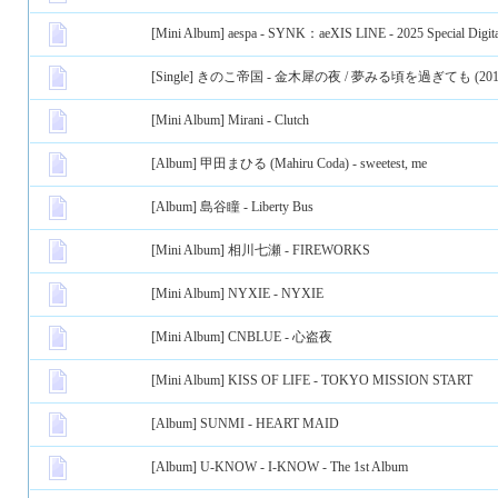
[Mini Album]
aespa - SYNK：aeXIS LINE - 2025 Special Digita
[Single]
きのこ帝国 - 金木犀の夜 / 夢みる頃を過ぎても (201
[Mini Album]
Mirani - Clutch
[Album]
甲田まひる (Mahiru Coda) - sweetest, me
[Album]
島谷瞳 - Liberty Bus
[Mini Album]
相川七瀬 - FIREWORKS
[Mini Album]
NYXIE - NYXIE
[Mini Album]
CNBLUE - 心盗夜
[Mini Album]
KISS OF LIFE - TOKYO MISSION START
[Album]
SUNMI - HEART MAID
[Album]
U-KNOW - I-KNOW - The 1st Album