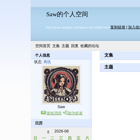
Saw的个人空间
复制链接
|
加入收
http://www.needpop.com/space-uid-134044.html
空间首页
文集
主题
回复
收藏的论坛
文集
个人信息
状态:
离线
主题
Saw
发短消息
加为好友
日历
«
2026-08
日
一
二
三
四
五
六