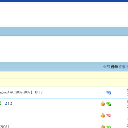
全部
精华
投票
gles/AAC/2002-2009】
1
2
8】
1
2
-2008】