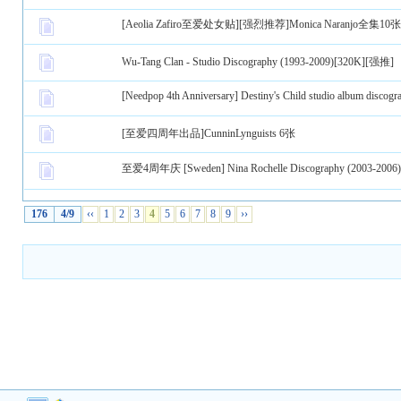
[Aeolia Zafiro至爱处女贴][强烈推荐]Monica Naranjo全集10张大碟 
Wu-Tang Clan - Studio Discography (1993-2009)[320K][强推]
[Needpop 4th Anniversary] Destiny's Child studio album disc
[至爱四周年出品]CunninLynguists 6张
至爱4周年庆 [Sweden] Nina Rochelle Discography (2003-2006)
176
4/9
‹‹
1
2
3
4
5
6
7
8
9
››