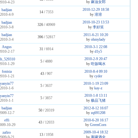
by
麻油女郎
2010-4-23
2010-12-29 18:58
badjian
14 /
7353
2010-4-9
by
溶溶
2010-10-23 13:53
badjian
326 /
40969
2010-3-8
by
李好笑
badjian
2011-6-21 10:20
396 /
52817
2010-3-4
by
ohmylady
Angus
2010-3-1 22:08
31 /
6914
2010-2-17
by
d1y5
2010-2-9 20:47
jjh_529310
5 /
4880
2010-1-29
by
吃饭喝水
fonisia
2010-8-4 09:10
43 /
907
2010-1-21
by
cyder
yanyin77
2010-1-19 23:09
5 /
3637
2010-1-6
by
kay-z
2010-1-8 13:11
yanyin77
5 /
3857
2010-1-1
by
极品飞猪
badjian
2012-8-12 16:07
50 /
20319
2009-12-7
by
zq691208
effi
2010-6-20 16:17
43 /
12033
009-10-29
by
GreenCorn
2009-10-4 18:32
zafiro
13 /
1958
2009-9-21
by
寒啸酒全