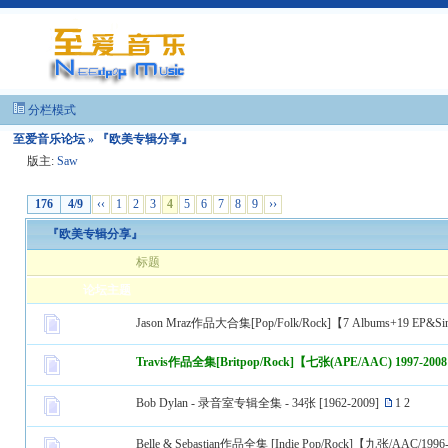
分栏模式
至爱音乐论坛
» 『欧美专辑分享』
版主:
Saw
176
4/9
‹‹
1
2
3
4
5
6
7
8
9
››
『欧美专辑分享』
标题
论坛主题
Jason Mraz作品大合集[Pop/Folk/Rock]【7 Albums+19 EP&Sin
Travis作品全集[Britpop/Rock]【七张(APE/AAC) 1997-200
Bob Dylan - 录音室专辑全集 - 34张 [1962-2009]
1
2
Belle & Sebastian作品全集 [Indie Pop/Rock]【九张/AAC/1996