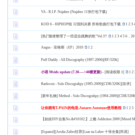
VA - R.I.P. Nujabes (Nujabes 11张打包下载)
KOD 6 - HIPHOP组 32强到决赛 所有歌曲打包下载
1
2
3
[热]"随便整理了一些适合跳舞的歌"Vol.3!!
1
2
3
4
5
6
..
20
Angus - 安格斯（EP）2010
1
2
Puff Daddy - All Discography (1997-2006)[RF/320k]
小语 Mvids update (7.30---->40楼更新)
- [阅读权限
1
]
1
2
Raekwon - Solo Discograhpy (1995-2009)[CDR/320K][应求]
[新年礼物] Method - Solo Discograhpy (1994-2009)[CDR/320
让你拥有T-PAIN的电音,Antares Autotune使用教程
1
2
3
【娃娃DIY合集No.&#10102;】上瘾 Addiction 2009 [Mixed Metal/A
[Espanol][Aeolia Zafiro狂荐]Luar na Lubre 十张全集[民谣]