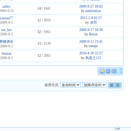
zafiro
2009-9-27 18:02
14 /
1841
2009-9-15
by
tianbonbon
2011-2-9 01:57
yanyin77
12 /
3816
2009-9-5
by
冰羽
see_ker
2009-9-17 18:50
32 /
5962
2009-9-2
by
Bresis
寒啸酒全
2009-9-12 23:41
13 /
3530
by
nanaju
2009-9-2
2010-4-30 22:27
fonisia
12 /
2002
2009-9-1
by
风笛之123
排序方式
TOP