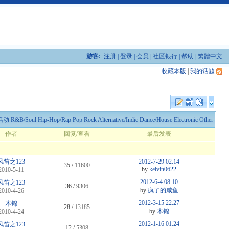
游客:
注册
|
登录
|
会员
|
社区银行
|
帮助
|
繁體中文
收藏本版
|
我的话题
活动
R&B/Soul
Hip-Hop/Rap
Pop
Rock
Alternative/Indie
Dance/House
Electronic
Other
作者
回复/查看
最后发表
风笛之123
2012-7-29 02:14
35 /
11600
by
kelvin0622
2010-5-11
2012-6-4 08:10
风笛之123
36 /
9306
by
疯了的咸鱼
2010-4-26
2012-3-15 22:27
木锦
28 /
13185
by
木锦
2010-4-24
2012-1-16 01:24
风笛之123
12 /
5308