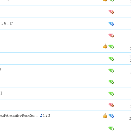
4
5
6
..
17
3
K]
lternative/Rock/Scr ...
1
2
3
2